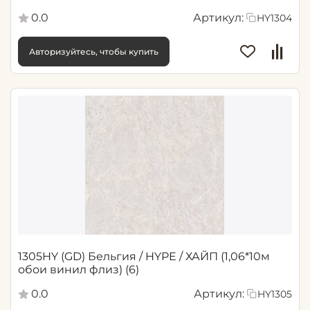
0.0
Артикул:
HY1304
Авторизуйтесь, чтобы купить
1305HY (GD) Бельгия / HYPE / ХАЙП (1,06*10м
обои винил флиз) (6)
0.0
Артикул:
HY1305