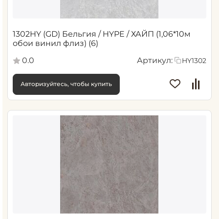
1302HY (GD) Бельгия / HYPE / ХАЙП (1,06*10м
обои винил флиз) (6)
0.0
Артикул:
HY1302
Авторизуйтесь, чтобы купить