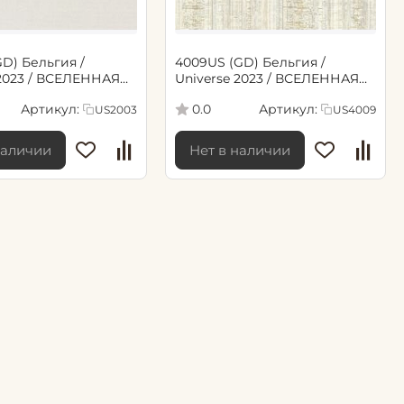
GD) Бельгия /
4009US (GD) Бельгия /
 2023 / ВСЕЛЕННАЯ
Universe 2023 / ВСЕЛЕННАЯ
6*10,05м обои винил
2023 (1,06*10,05м обои винил
Артикул:
Артикул:
0.0
US2003
US4009
флиз)
наличии
Нет в наличии