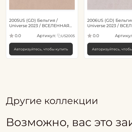
2005US (GD) Бельгия /
2006US (GD) Бельгия
Universe 2023 / ВСЕЛЕННАЯ
Universe 2023 / ВС
2023 (1,06*10,05м обои винил
2023 (1,06*10,05м об
Артикул:
Артикул
0.0
0.0
US2005
флиз)
флиз)
Авторизуйтесь, чтобы купить
Авторизуйтесь, чтоб
Другие коллекции
Возможно, вас это за