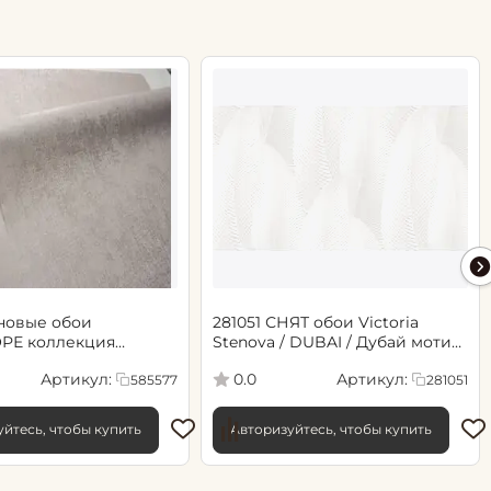
новые обои
281051 СНЯТ обои Victoria
РЕ коллекция
Stenova / DUBAI / Дубай мотив
.06х10.05, арт. 585577
cветло-бежевый
Артикул:
Артикул:
0.0
585577
281051
йтесь, чтобы купить
Авторизуйтесь, чтобы купить