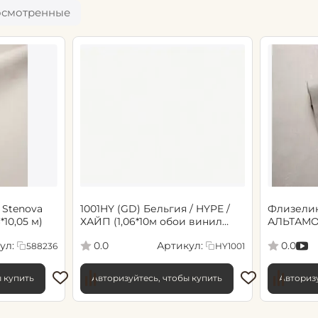
осмотренные
 Stenova
1001HY (GD) Бельгия / HYPE /
Флизели
6*10,05 м)
ХАЙП (1,06*10м обои винил
АЛЬТАМО
флиз) (6)
Сенсори 1
ул:
Артикул:
0.0
0.0
588236
HY1001
ы купить
Авторизуйтесь, чтобы купить
Авторизу