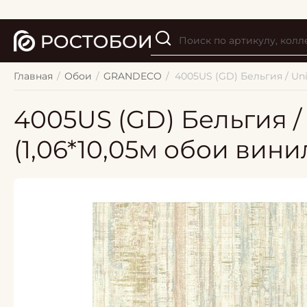
Главная
/
Обои
/
GRANDECO
/
4005US (GD) Бельгия / Un
4005US (GD) Бельгия /
(1,06*10,05м обои вини