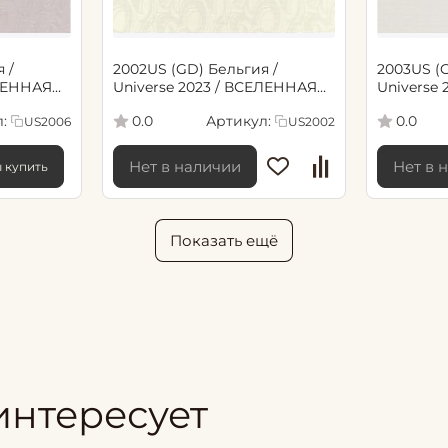
 /
2002US (GD) Бельгия /
2003US (
ЕЛЕННАЯ
Universe 2023 / ВСЕЛЕННАЯ
Universe
ои винил
2023 (1,06*10,05м обои винил
2023 (1,0
:
Артикул:
0.0
0.0
US2006
US2002
флиз)
флиз)
Нет в наличии
Нет в 
ы купить
Показать ещё
интересует