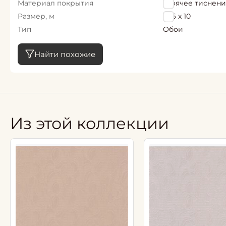
Материал покрытия
Горячее тиснен
Размер, м
1,06 х 10
Тип
Обои
Найти похожие
Из этой коллекции