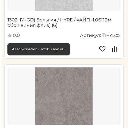
1302HY (GD) Бельгия / HYPE / ХАЙП (1,06*10м
обои винил флиз) (6)
0.0
Артикул:
HY1302
Авторизуйтесь, чтобы купить