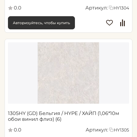
0.0
Артикул:
HY1304
Авторизуйтесь, чтобы купить
1305HY (GD) Бельгия / HYPE / ХАЙП (1,06*10м
обои винил флиз) (6)
0.0
Артикул:
HY1305