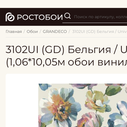
Главная
/
Обои
/
GRANDECO
/
3102UI (GD) Бельгия / Uni
3102UI (GD) Бельгия / 
(1,06*10,05м обои вини