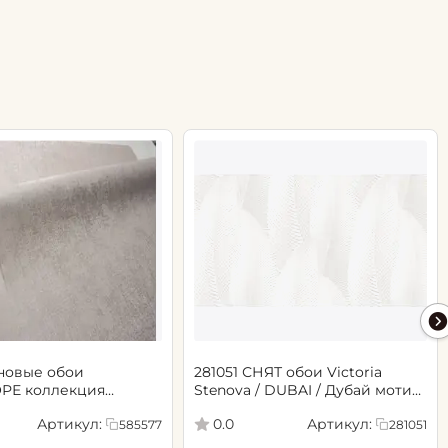
новые обои
281051 СНЯТ обои Victoria
РЕ коллекция
Stenova / DUBAI / Дубай мотив
.06х10.05, арт. 585577
cветло-бежевый
Артикул:
Артикул:
0.0
585577
281051