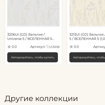
3206UI (GD) Бельгия /
3213UI (GD) Бельгия 
Universe 5 / ВСЕЛЕННАЯ 5
5 / ВСЕЛЕННАЯ 5 (1,0
(1,06*10,05м обои винил флиз)
обои винил флиз)
Артикул:
Артику
0.0
0.0
UI3206
Авторизуйтесь, чтобы купить
Авторизуйтесь, чтоб
Другие коллекции