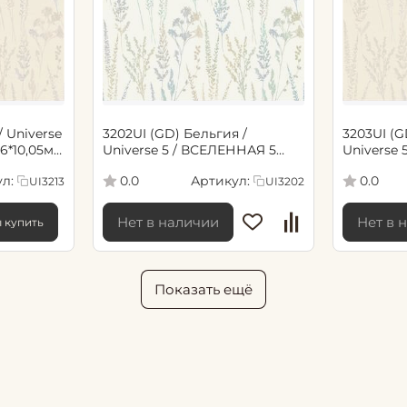
/ Universe
3202UI (GD) Бельгия /
3203UI (G
6*10,05м
Universe 5 / ВСЕЛЕННАЯ 5
Universe
(1,06*10,05м обои винил флиз)
(1,06*10,
л:
Артикул:
0.0
0.0
UI3213
UI3202
Нет в наличии
Нет в 
ы купить
Показать ещё