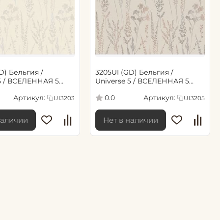
D) Бельгия /
3205UI (GD) Бельгия /
 5 / ВСЕЛЕННАЯ 5
Universe 5 / ВСЕЛЕННАЯ 5
05м обои винил флиз)
(1,06*10,05м обои винил флиз)
Артикул:
Артикул:
0.0
UI3203
UI3205
наличии
Нет в наличии