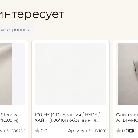
интересует
осмотренные
 Stenova
1001HY (GD) Бельгия / HYPE /
Флизели
6*10,05 м)
ХАЙП (1,06*10м обои винил
АЛЬТАМО
флиз) (6)
Сенсори 1
ул:
Артикул:
0.0
0.0
588236
HY1001