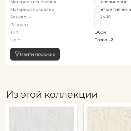
Материал основания
Флизелиновые
Материал покрытия
горячее тиснен
Размер, м
1,06 х 10
Раппорт
0
Тип
Обои
Цвет
Розовый
Найти похожие
Из этой коллекции