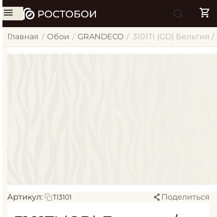
Главная
Обои
GRANDECO
3101TI (GD) Бельгия 
/
/
/
Артикул:
Поделиться
TI3101