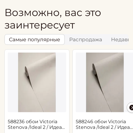
Возможно, вас это
заинтересует
Самые популярные
Распродажа
Недавн
588236 обои Victoria
588246 обои Victoria
Stenova /Ideal 2 / Идеал
Stenova /Ideal 2 / Идеал
2(1,06*10,05 м)
2(1,06*10,05 м)