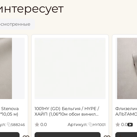
интересует
осмотренные
 Stenova
1001HY (GD) Бельгия / HYPE /
Флизели
6*10,05 м)
ХАЙП (1,06*10м обои винил
АЛЬТАМО
флиз) (6)
Сенсори 1
ул:
Артикул:
0.0
0.0
588246
HY1001