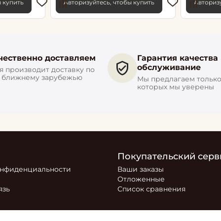
ы купить
Авторизуйтесь, чтобы купить
Авторизу
чественно доставляем
Гарантия качества
обслуживание
 производит доставку по
и ближнему зарубежью
Мы предлагаем только 
которых мы уверены
Покупательский серв
онфиденциальности
Ваши заказы
Отложенные
язь
Список сравнения
ся маркетплейсом, на котором представлен товар компани