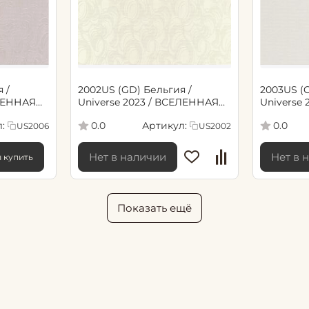
 /
2002US (GD) Бельгия /
2003US (
ЕЛЕННАЯ
Universe 2023 / ВСЕЛЕННАЯ
Universe
ои винил
2023 (1,06*10,05м обои винил
2023 (1,0
:
Артикул:
0.0
0.0
US2006
US2002
флиз)
флиз)
Нет в наличии
Нет в 
ы купить
Показать ещё