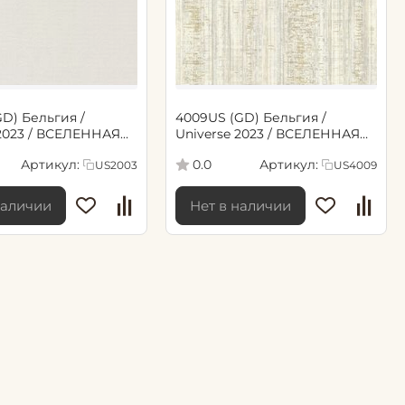
GD) Бельгия /
4009US (GD) Бельгия /
 2023 / ВСЕЛЕННАЯ
Universe 2023 / ВСЕЛЕННАЯ
6*10,05м обои винил
2023 (1,06*10,05м обои винил
Артикул:
Артикул:
0.0
US2003
US4009
флиз)
наличии
Нет в наличии