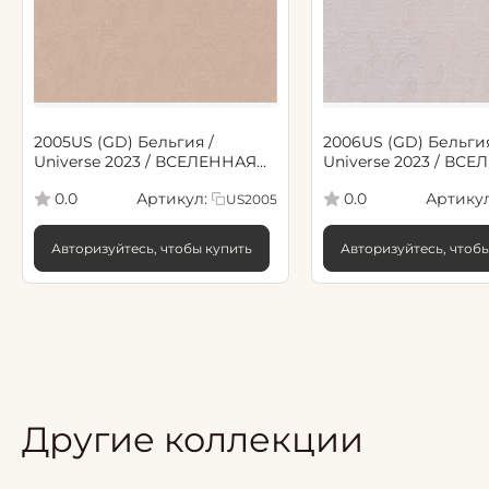
2005US (GD) Бельгия /
2006US (GD) Бельгия
Universe 2023 / ВСЕЛЕННАЯ
Universe 2023 / ВС
2023 (1,06*10,05м обои винил
2023 (1,06*10,05м об
Артикул:
Артикул
0.0
0.0
US2005
флиз)
флиз)
Авторизуйтесь, чтобы купить
Авторизуйтесь, чтоб
Другие коллекции