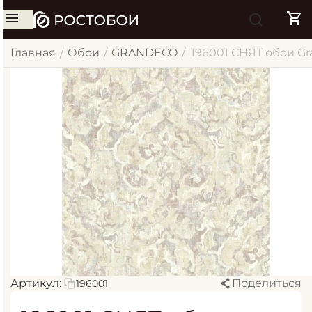
Главная
Обои
GRANDECO
196001 СНЯТ обои Gr
/
/
/
Артикул:
Поделиться
196001