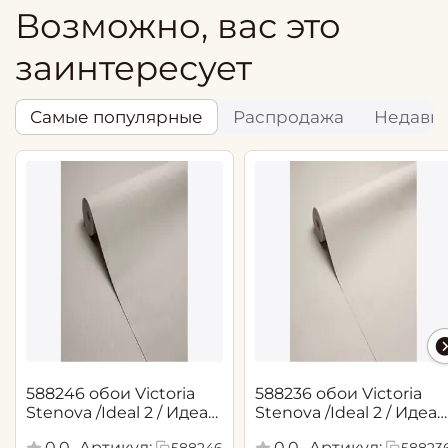
Возможно, вас это
заинтересует
Самые популярные
Распродажа
Недавн
588246 обои Victoria
588236 обои Victoria
Stenova /Ideal 2 / Идеал
Stenova /Ideal 2 / Идеал
2(1,06*10,05 м)
2(1,06*10,05 м)
0.0
Артикул:
0.0
Артикул:
588246
58823