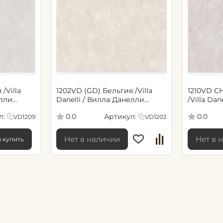
/Villa
1202VD (GD) Бельгия /Villa
1210VD С
елли
Danelli / Вилла Данелли
/Villa Da
нил флиз)
(1,06*10,05м обои винил флиз)
(1,06*10,
л:
Артикул:
0.0
0.0
VD1209
VD1202
(6)
(6)
Нет в наличии
Нет в 
ы купить