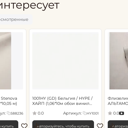
интересует
осмотренные
 Stenova
1001HY (GD) Бельгия / HYPE /
Флизели
6*10,05 м)
ХАЙП (1,06*10м обои винил
АЛЬТАМО
флиз) (6)
Сенсори 1
ул:
Артикул:
0.0
0.0
588236
HY1001
ы купить
Авторизуйтесь, чтобы купить
Авторизу