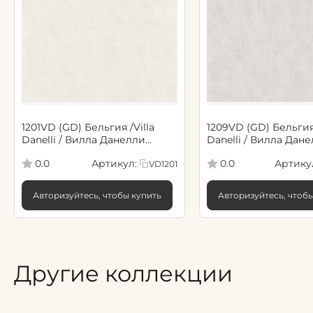
1201VD (GD) Бельгия /Villa
1209VD (GD) Бельгия 
Danelli / Вилла Данелли
Danelli / Вилла Дан
(1,06*10,05м обои винил флиз)
(1,06*10,05м обои ви
Артикул:
Артику
0.0
0.0
VD1201
(6)
(6)
Авторизуйтесь, чтобы купить
Авторизуйтесь, чтоб
Другие коллекции