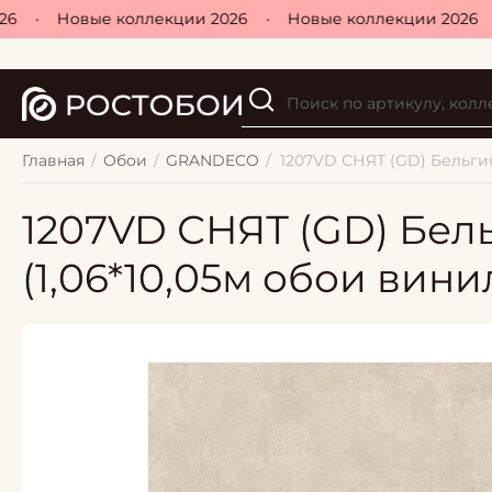
•
Новые коллекции 2026
•
Новые коллекции 2026
•
Главная
/
Обои
/
GRANDECO
/
1207VD СНЯТ (GD) Бельгия 
1207VD СНЯТ (GD) Бельг
(1,06*10,05м обои винил