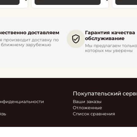
чественно доставляем
Гарантия качества
обслуживание
 производит доставку по
и ближнему зарубежью
Мы предлагаем только 
которых мы уверены
Покупательский серв
онфиденциальности
Ваши заказы
Отложенные
язь
Список сравнения
ся маркетплейсом, на котором представлен товар компани