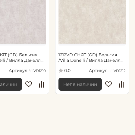
НЯТ (GD) Бельгия
1212VD СНЯТ (GD) Бельгия
nelli / Вилла Данелли
/Villa Danelli / Вилла Данелли
05м обои винил флиз)
(1,06*10,05м обои винил флиз)
Артикул:
Артикул:
0.0
VD1210
VD1212
(6)
наличии
Нет в наличии