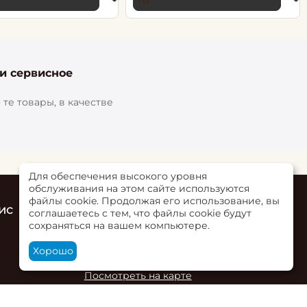
 и сервисное
те товары, в качестве
Для обеспечения высокого уровня
обслуживания на этом сайте используются
файлы cookie. Продолжая его использование, вы
ис
Контакты
соглашаетесь с тем, что файлы cookie будут
сохраняться на вашем компьютере.
г. Ольгинская, ул. Верхне-Луговая 73Б,
пом. 2
Хорошо
+7 (863) 284-00-02
Посмотреть на карте
и ООО "Ростобои" и ИП Деминова Василия Олеговича.