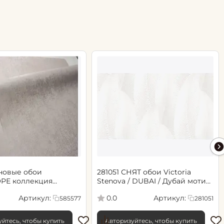
новые обои
281051 СНЯТ обои Victoria
РЕ коллекция
Stenova / DUBAI / Дубай мотив
.06х10.05, арт. 585577
cветло-бежевый
Артикул:
Артикул:
0.0
585577
281051
йтесь, чтобы купить
Авторизуйтесь, чтобы купить