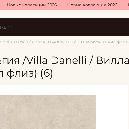
Новые коллекции 2026
•
Новые коллекции 2026
•
Но
/Villa Danelli / Вилла Данелли (1,06*10,05м обои винил флиз)
ия /Villa Danelli / Вил
 флиз) (6)