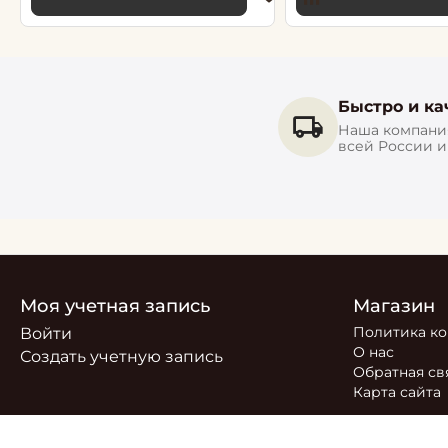
Быстро и ка
Наша компания
всей России 
Моя учетная запись
Магазин
Политика к
Войти
О нас
Создать учетную запись
Обратная св
Карта сайта
© 2026 РОСТОБОИ ДВО. Сайт
https://moreoboev.ru
являет