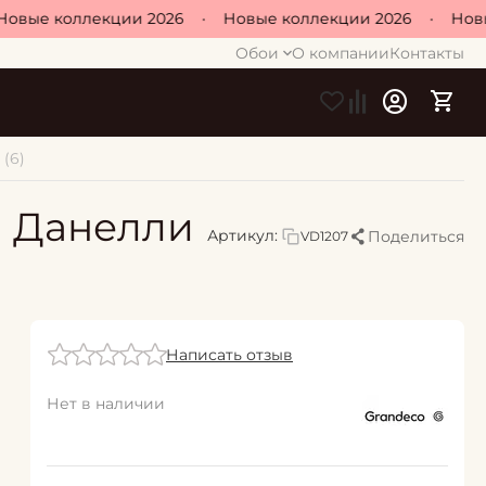
вые коллекции 2026
•
Новые коллекции 2026
•
Новые
Обои
О компании
Контакты
 (6)
ла Данелли
Артикул:
Поделиться
VD1207
Написать отзыв
Нет в наличии