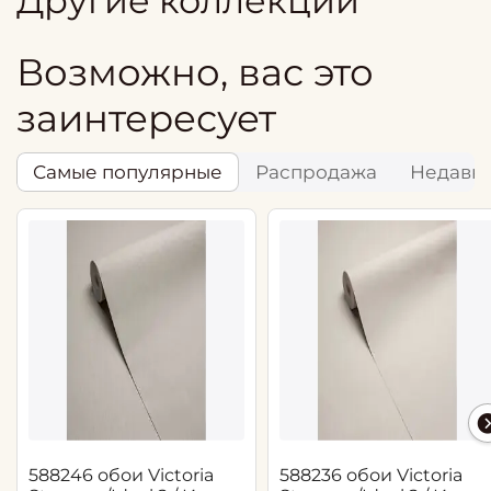
Другие коллекции
Возможно, вас это
заинтересует
Самые популярные
Распродажа
Недавн
588246 обои Victoria
588236 обои Victoria