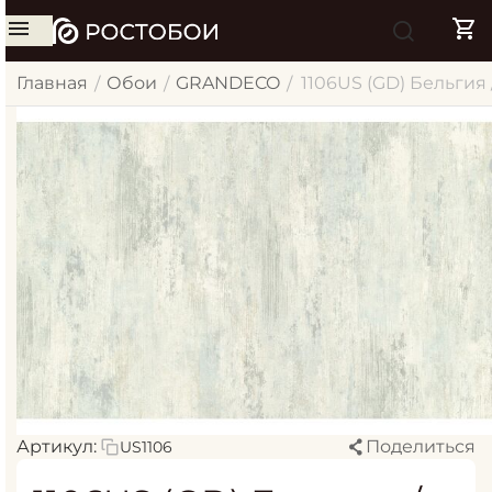
Главная
Обои
GRANDECO
1106US (GD) Бельгия 
/
/
/
Артикул:
Поделиться
US1106