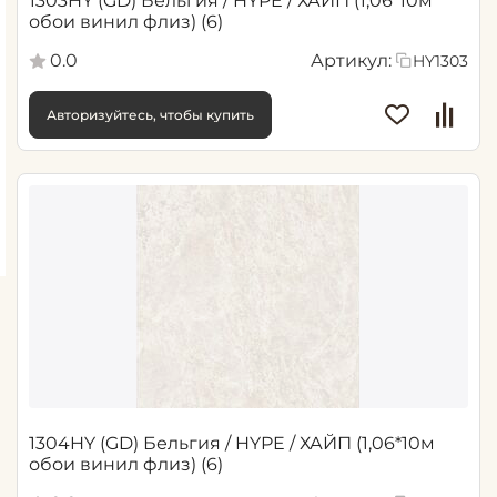
1303HY (GD) Бельгия / HYPE / ХАЙП (1,06*10м
обои винил флиз) (6)
0.0
Артикул:
HY1303
Авторизуйтесь, чтобы купить
1304HY (GD) Бельгия / HYPE / ХАЙП (1,06*10м
обои винил флиз) (6)