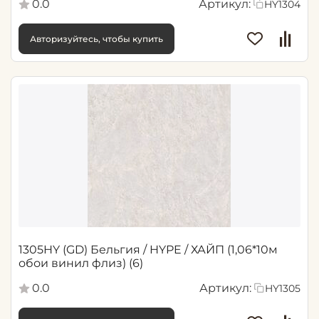
0.0
Артикул:
HY1304
Авторизуйтесь, чтобы купить
1305HY (GD) Бельгия / HYPE / ХАЙП (1,06*10м
обои винил флиз) (6)
0.0
Артикул:
HY1305