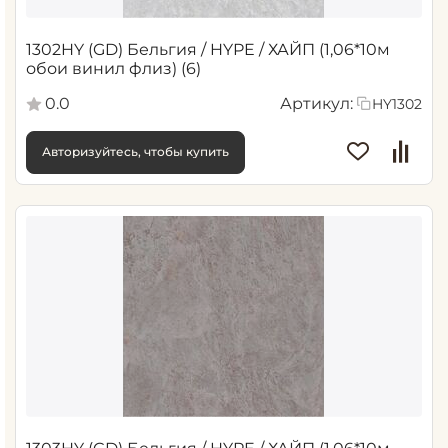
1302HY (GD) Бельгия / HYPE / ХАЙП (1,06*10м
обои винил флиз) (6)
0.0
Артикул:
HY1302
Авторизуйтесь, чтобы купить