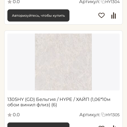
0.0
Артикул:
HY1304
Авторизуйтесь, чтобы купить
1305HY (GD) Бельгия / HYPE / ХАЙП (1,06*10м
обои винил флиз) (6)
0.0
Артикул:
HY1305