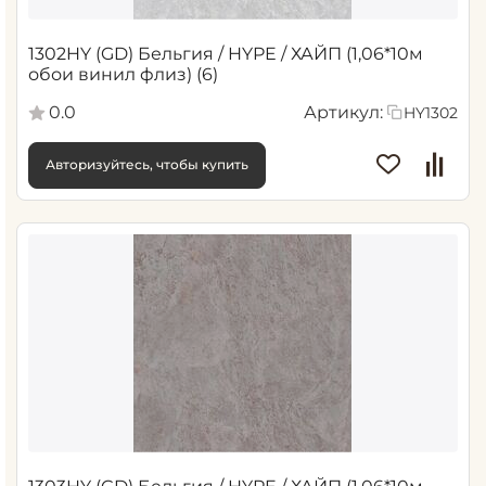
1302HY (GD) Бельгия / HYPE / ХАЙП (1,06*10м
обои винил флиз) (6)
0.0
Артикул:
HY1302
Авторизуйтесь, чтобы купить