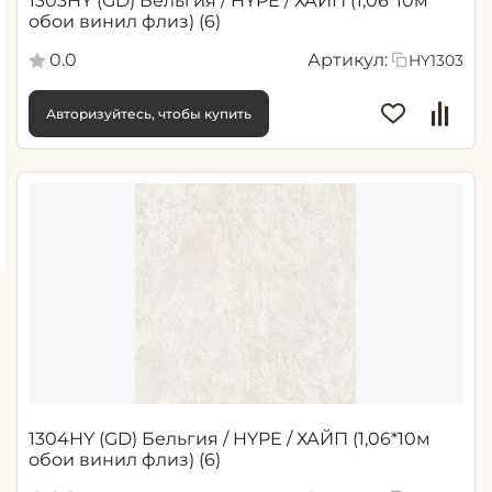
1303HY (GD) Бельгия / HYPE / ХАЙП (1,06*10м
обои винил флиз) (6)
0.0
Артикул:
HY1303
Авторизуйтесь, чтобы купить
1304HY (GD) Бельгия / HYPE / ХАЙП (1,06*10м
обои винил флиз) (6)