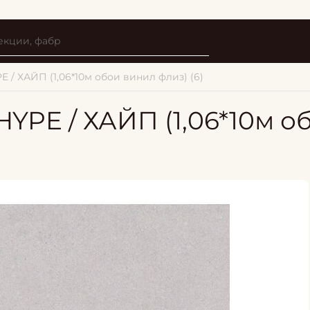
E / ХАЙП (1,06*10м обои винил флиз) (6)
 HYPE / ХАЙП (1,06*10м 