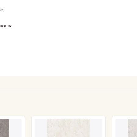
ие
ыковка