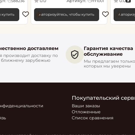
ул:
Артикул:
0.0
0.0
588236
HY1001
ы купить
Авторизуйтесь, чтобы купить
Авторизу
чественно доставляем
Гарантия качества
обслуживание
 производит доставку по
и ближнему зарубежью
Мы предлагаем только 
которых мы уверены
Покупательский серв
онфиденциальности
Ваши заказы
Отложенные
язь
Список сравнения