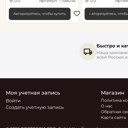
Артикул:
Артик
0.0
0.0
588246
Авторизуйтесь, чтобы купить
Авторизуйтесь, чтоб
Быстро и ка
Наша компания
всей России 
Моя учетная запись
Магазин
Политика к
Войти
О нас
Создать учетную запись
Обратная св
Карта сайта