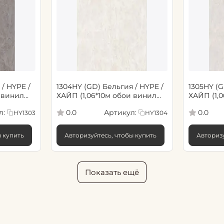
/ HYPE /
1304HY (GD) Бельгия / HYPE /
1305HY (G
 винил
ХАЙП (1,06*10м обои винил
ХАЙП (1,
флиз) (6)
флиз) (6)
л:
Артикул:
0.0
0.0
HY1303
HY1304
ы купить
Авторизуйтесь, чтобы купить
Авторизу
Показать ещё