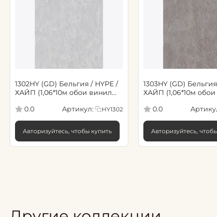
1302HY (GD) Бельгия / HYPE /
1303HY (GD) Бельгия 
ХАЙП (1,06*10м обои винил
ХАЙП (1,06*10м обои
флиз) (6)
флиз) (6)
Артикул:
Артику
0.0
0.0
HY1302
Авторизуйтесь, чтобы купить
Авторизуйтесь, чтоб
Другие коллекции