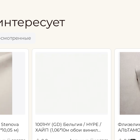
интересует
осмотренные
 Stenova
1001HY (GD) Бельгия / HYPE /
Флизели
6*10,05 м)
ХАЙП (1,06*10м обои винил
АЛЬТАМО
флиз) (6)
Сенсори 1