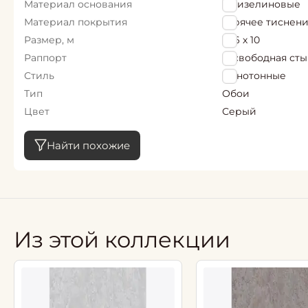
Материал основания
Флизелиновые
Материал покрытия
горячее тиснен
Размер, м
1,06 х 10
Раппорт
0, свободная ст
Стиль
Однотонные
Тип
Обои
Цвет
Серый
Найти похожие
Из этой коллекции