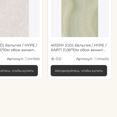
D) Бельгия / HYPE /
4012HY (GD) Бельгия / HYPE /
06*10м обои винил
ХАЙП (1,06*10м обои винил
флиз) (6)
Артикул:
Артикул:
0.0
HY1305
HY4012
йтесь, чтобы купить
Авторизуйтесь, чтобы купить