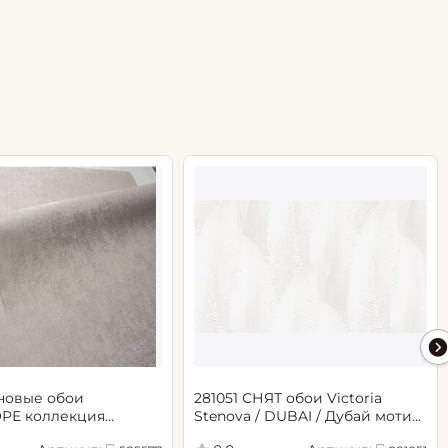
новые обои
281051 СНЯТ обои Victoria
РЕ коллекция
Stenova / DUBAI / Дубай мотив
.06х10.05, арт. 585577
cветло-бежевый