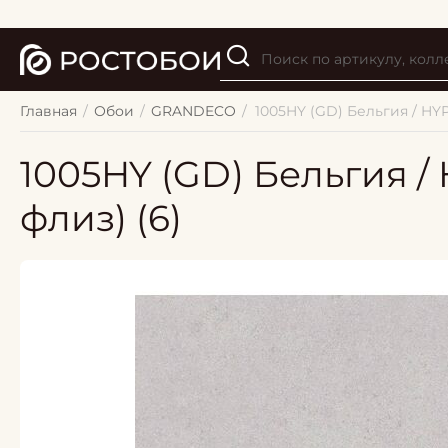
Главная
/
Обои
/
GRANDECO
/
1005HY (GD) Бельгия / HYP
1005HY (GD) Бельгия /
флиз) (6)