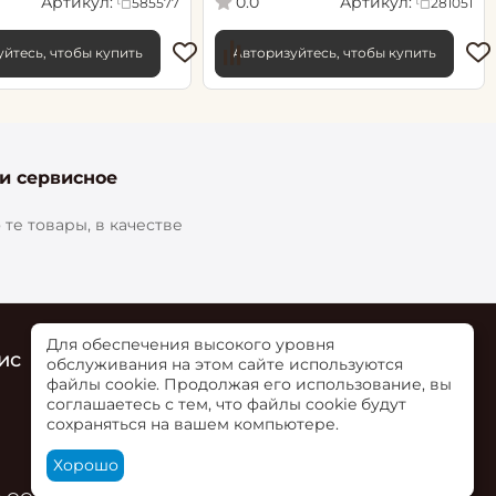
Артикул:
Артикул:
0.0
585577
281051
йтесь, чтобы купить
Авторизуйтесь, чтобы купить
 и сервисное
те товары, в качестве
Для обеспечения высокого уровня
ис
Контакты
обслуживания на этом сайте используются
файлы cookie. Продолжая его использование, вы
г. Ольгинская, ул. Верхне-Луговая 73Б,
соглашаетесь с тем, что файлы cookie будут
пом. 2
сохраняться на вашем компьютере.
+7 (863) 284-00-02
Хорошо
Посмотреть на карте