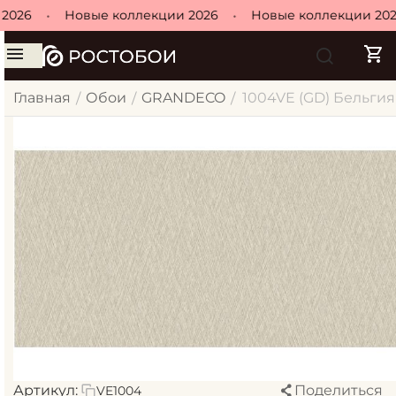
026
•
Новые коллекции 2026
•
Новые коллекции 2026
Главная
Обои
GRANDECO
1004VE (GD) Бельгия 
/
/
/
Артикул:
Поделиться
VE1004