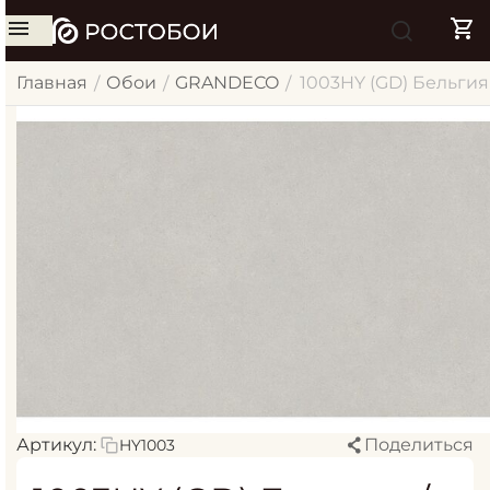
Главная
Обои
GRANDECO
1003HY (GD) Бельгия 
/
/
/
Артикул:
Поделиться
HY1003