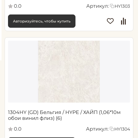
0.0
Артикул:
HY1303
Авторизуйтесь, чтобы купить
1304HY (GD) Бельгия / HYPE / ХАЙП (1,06*10м
обои винил флиз) (6)
0.0
Артикул:
HY1304