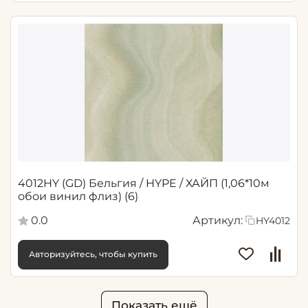
4012HY (GD) Бельгия / HYPE / ХАЙП (1,06*10м
обои винил флиз) (6)
0.0
Артикул:
HY4012
Авторизуйтесь, чтобы купить
Показать ещё