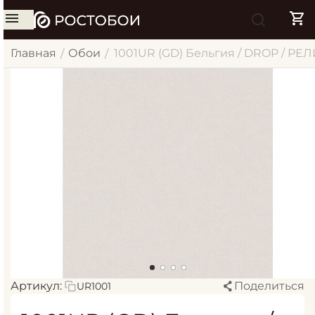
Главная
Обои
1001UR (GD) Бельгия / DROP / РЕЛИ
/
/
Артикул:
Поделиться
UR1001