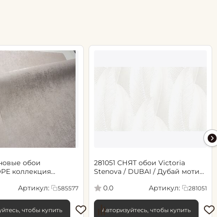
новые обои
281051 СНЯТ обои Victoria
РЕ коллекция
Stenova / DUBAI / Дубай мотив
.06х10.05, арт. 585577
cветло-бежевый
Артикул:
Артикул:
0.0
585577
281051
йтесь, чтобы купить
Авторизуйтесь, чтобы купить