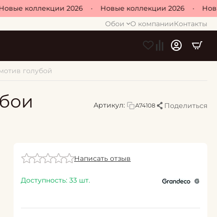
вые коллекции 2026
•
Новые коллекции 2026
•
Новые
Обои
О компании
Контакты
 мотив голубой
Обои
Артикул:
Поделиться
A74108
Написать отзыв
Доступность:
33 шт.