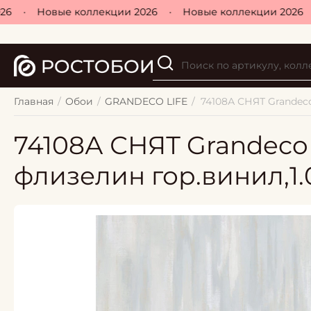
6
•
Новые коллекции 2026
•
Новые коллекции 2026
•
Главная
/
Обои
/
GRANDECO LIFE
/
74108А СНЯТ Grandeco
74108А СНЯТ Grandeco
флизелин гор.винил,1.