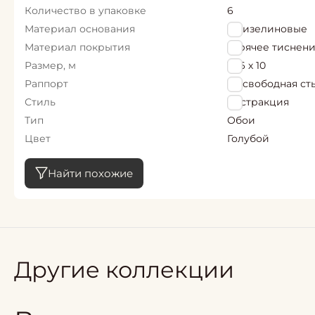
Количество в упаковке
6
Материал основания
Флизелиновые
Материал покрытия
горячее тиснен
Размер, м
1,06 х 10
Раппорт
64 свободная ст
Стиль
Абстракция
Тип
Обои
Цвет
Голубой
Найти похожие
Другие коллекции