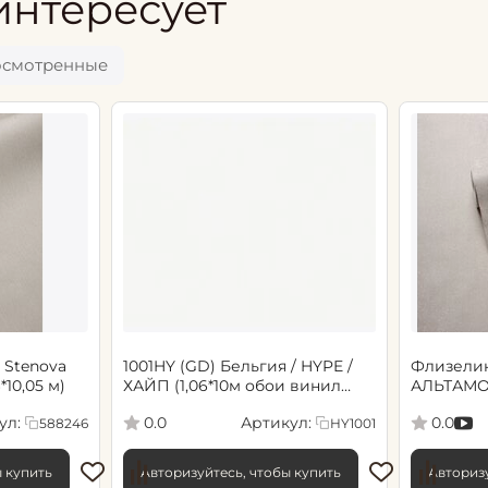
интересует
осмотренные
 Stenova
1001HY (GD) Бельгия / HYPE /
Флизели
6*10,05 м)
ХАЙП (1,06*10м обои винил
АЛЬТАМО
флиз) (6)
Сенсори 1
ул:
Артикул:
0.0
0.0
588246
HY1001
ы купить
Авторизуйтесь, чтобы купить
Авторизу