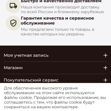
Быстро и качественно доставляем
Наша компания производит доставку
по всей России и ближнему зарубежью
Гарантия качества и сервисное
обслуживание
Мы предлагаем только те товары, в
качестве которых мы уверены
Моя учетная запись
Магазин
Покупательский сервис
Для обеспечения высокого уровня
Контакты
обслуживания на этом сайте используются
файлы cookie. Продолжая его использование, вы
соглашаетесь с тем, что файлы cookie будут
© 2026 РОСТОБОИ ДВО. Сайт
сохраняться на вашем компьютере.
https://moreoboev.ru
является маркетплейсом, на