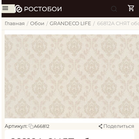
Главная
Обои
GRANDECO LIFE
66812A СНЯТ обо
/
/
/
Артикул:
Поделиться
A66812