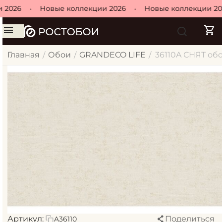
 2026
•
Новые коллекции 2026
•
Новые коллекции 20
Главная
Обои
GRANDECO LIFE
36110A СНЯТ обо
/
/
/
Артикул:
Поделиться
A36110