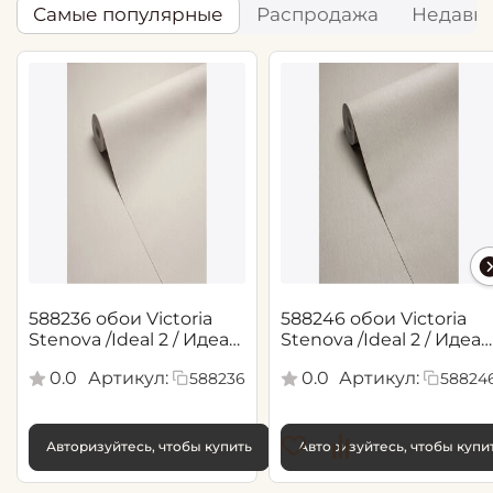
Самые популярные
Распродажа
Недавн
588236 обои Victoria
588246 обои Victoria
Stenova /Ideal 2 / Идеал
Stenova /Ideal 2 / Идеал
2(1,06*10,05 м)
2(1,06*10,05 м)
0.0
Артикул:
0.0
Артикул:
588236
58824
Авторизуйтесь, чтобы купить
Авторизуйтесь, чтобы купи