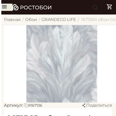
Главная
Обои
GRANDECO LIFE
167136R обои Gr
/
/
/
Артикул:
Поделиться
R167136