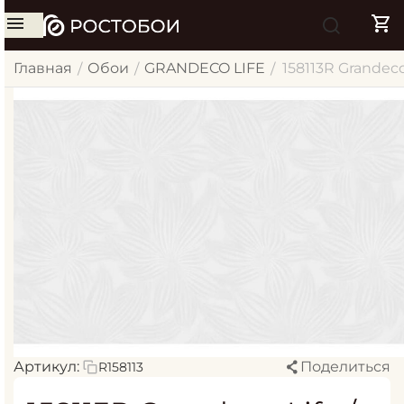
Главная
Обои
GRANDECO LIFE
158113R Grandec
/
/
/
Артикул:
Поделиться
R158113