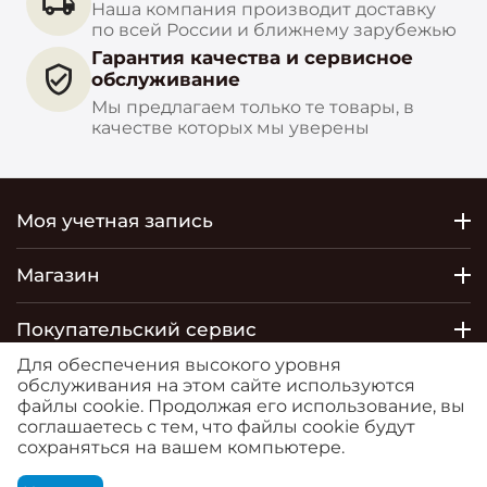
Наша компания производит доставку
по всей России и ближнему зарубежью
Гарантия качества и сервисное
обслуживание
Мы предлагаем только те товары, в
качестве которых мы уверены
Моя учетная запись
Магазин
Покупательский сервис
Для обеспечения высокого уровня
Контакты
обслуживания на этом сайте используются
файлы cookie. Продолжая его использование, вы
соглашаетесь с тем, что файлы cookie будут
© 2026 РОСТОБОИ ДВО. Сайт
сохраняться на вашем компьютере.
https://moreoboev.ru
является маркетплейсом, на
котором представлен товар компании ООО