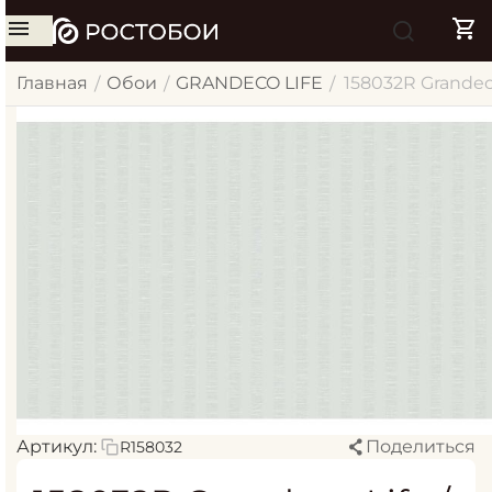
Главная
Обои
GRANDECO LIFE
158032R Grandec
/
/
/
Артикул:
Поделиться
R158032