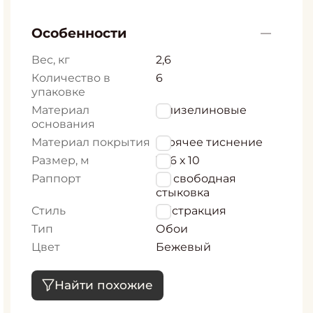
Особенности
Вес, кг
2,6
Количество в
6
упаковке
Материал
Флизелиновые
основания
Материал покрытия
Горячее тиснение
Размер, м
1,06 х 10
Раппорт
64 свободная
стыковка
Стиль
Абстракция
Тип
Обои
Цвет
Бежевый
Найти похожие