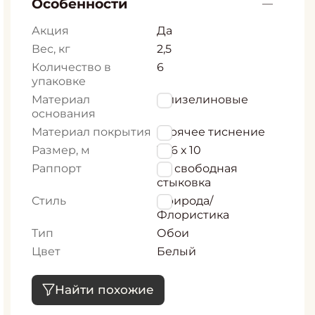
Особенности
Акция
Да
Вес, кг
2,5
Количество в
6
упаковке
Материал
Флизелиновые
основания
Материал покрытия
горячее тиснение
Размер, м
1,06 х 10
Раппорт
64 свободная
стыковка
Стиль
Природа/
Флористика
Тип
Обои
Цвет
Белый
Найти похожие