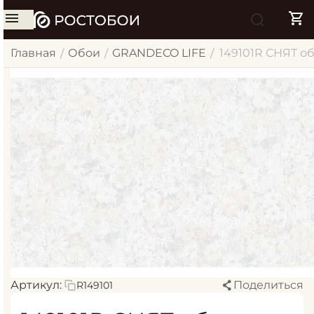
Главная
Обои
GRANDECO LIFE
149101R СНЯТ об
/
/
/
Артикул:
Поделиться
R149101