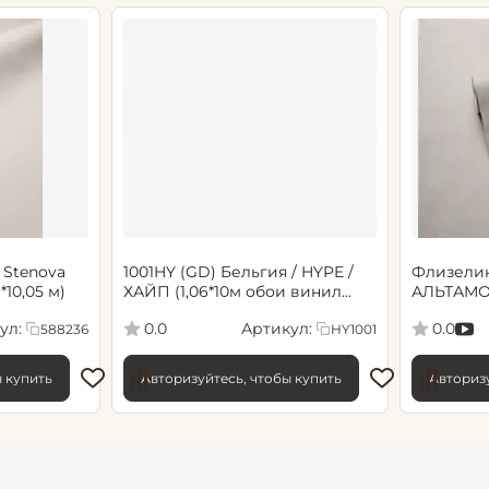
 Stenova
1001HY (GD) Бельгия / HYPE /
Флизели
6*10,05 м)
ХАЙП (1,06*10м обои винил
АЛЬТАМО
флиз) (6)
Сенсори 1
ул:
Артикул:
0.0
0.0
588236
HY1001
ы купить
Авторизуйтесь, чтобы купить
Авторизу