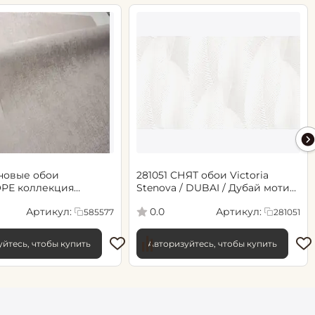
новые обои
281051 СНЯТ обои Victoria
РЕ коллекция
Stenova / DUBAI / Дубай мотив
.06х10.05, арт. 585577
cветло-бежевый
Артикул:
Артикул:
0.0
585577
281051
йтесь, чтобы купить
Авторизуйтесь, чтобы купить