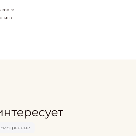
ыковка
стика
интересует
осмотренные