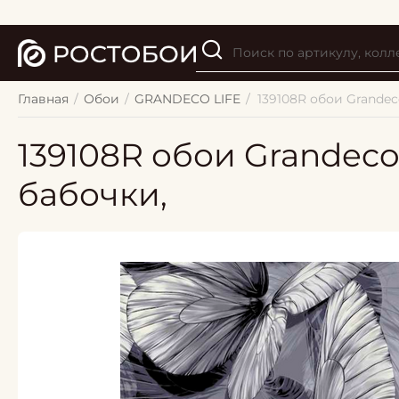
Главная
/
Обои
/
GRANDECO LIFE
/
139108R обои Grandec
139108R обои Grandeco
бабочки,