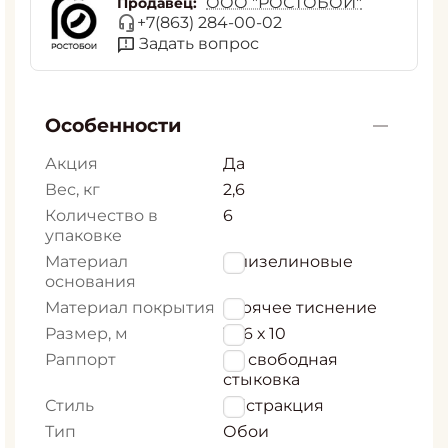
ООО "РОСТОБОИ"
Продавец:
+7(863) 284-00-02
Задать вопрос
Особенности
Акция
Да
Вес, кг
2,6
Количество в
6
упаковке
Материал
Флизелиновые
основания
Материал покрытия
горячее тиснение
Размер, м
1,06 х 10
Раппорт
64 свободная
стыковка
Стиль
Абстракция
Тип
Обои