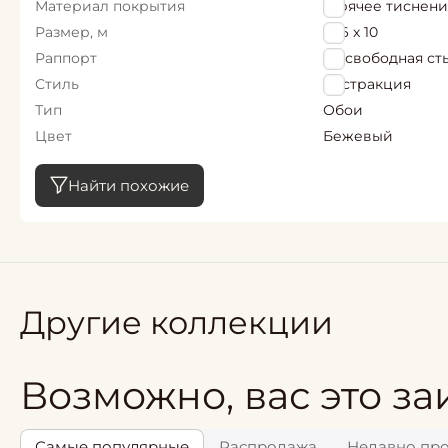
Материал покрытия
Горячее тиснен
Размер, м
1,06 х 10
Раппорт
64 свободная ст
Стиль
Абстракция
Тип
Обои
Цвет
Бежевый
Найти похожие
Другие коллекции
Возможно, вас это за
Самые популярные
Распродажа
Недавно пр