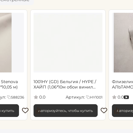
 Stenova
1001HY (GD) Бельгия / HYPE /
Флизели
6*10,05 м)
ХАЙП (1,06*10м обои винил
АЛЬТАМО
флиз) (6)
Сенсори 1
ул:
Артикул:
0.0
0.0
588236
HY1001
ы купить
Авторизуйтесь, чтобы купить
Авторизу