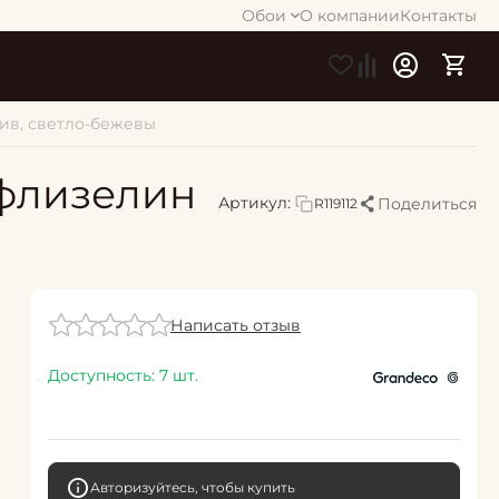
Обои
О компании
Контакты
отив, светло-бежевы
и флизелин
Артикул:
Поделиться
R119112
Написать отзыв
Доступность:
7 шт.
Авторизуйтесь, чтобы купить