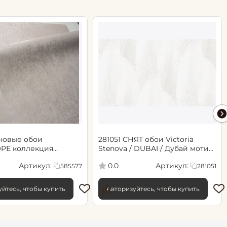
новые обои
281051 СНЯТ обои Victoria
РЕ коллекция
Stenova / DUBAI / Дубай мотив
.06х10.05, арт. 585577
cветло-бежевый
Артикул:
Артикул:
0.0
585577
281051
йтесь, чтобы купить
Авторизуйтесь, чтобы купить