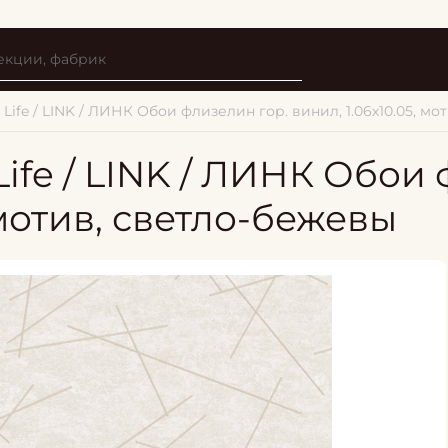
 Life / LINK / ЛИНК Обои флизелин гор. винил, 1.06х10.05, м
 Life / LINK / ЛИНК Обо
, мотив, светло-бежевы