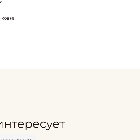
ие
ыковка
интересует
осмотренные