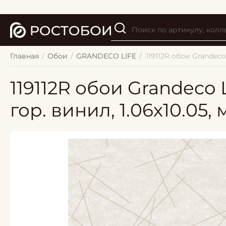
Главная
/
Обои
/
GRANDECO LIFE
/
119112R обои Grandeco
119112R обои Grandeco
гор. винил, 1.06х10.05