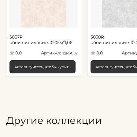
3057R
3058R
обои виниловые 10,05м*1,06м
обои виниловые 10,
FIPAR / NOMERO UNO/
FIPAR / NOMERO UN
Артикул:
Артику
0.0
0.0
R3057
НОМЕР ОДИН / 4
НОМЕР ОДИН / 4
Авторизуйтесь, чтобы купить
Авторизуйтесь, чтоб
Другие коллекции