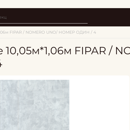
1,06м FIPAR / NOMERO UNO/ НОМЕР ОДИН / 4
 10,05м*1,06м FIPAR / 
4