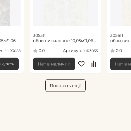
3055R
3056R
05м*1,06м
обои виниловые 10,05м*1,06м
обои вин
O/
FIPAR / NOMERO UNO/
FIPAR / 
л:
Артикул:
0.0
0.0
R3058
R3055
НОМЕР ОДИН / 4
НОМЕР О
Нет в наличии
Нет в 
ы купить
Показать ещё