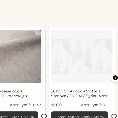
новые обои
281051 СНЯТ обои Victoria
РЕ коллекция
Stenova / DUBAI / Дубай мотив
.06х10.05, арт. 585577
cветло-бежевый
Артикул:
Артикул:
0.0
585577
281051
йтесь, чтобы купить
Авторизуйтесь, чтобы купить