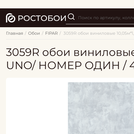
Главная
/
Обои
/
FIPAR
/
3059R обои виниловые 10,05м*
3059R обои виниловые
UNO/ НОМЕР ОДИН / 