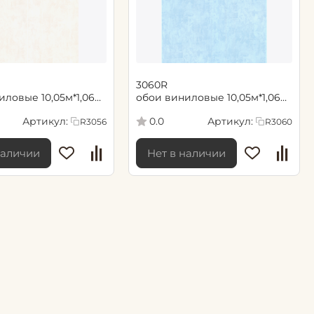
3060R
иловые 10,05м*1,06м
обои виниловые 10,05м*1,06м
NOMERO UNO/
FIPAR / NOMERO UNO/
Артикул:
Артикул:
0.0
R3056
R3060
ДИН / 4
НОМЕР ОДИН / 4
наличии
Нет в наличии