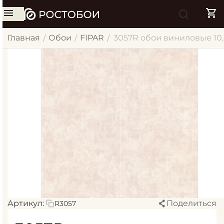
Главная
Обои
FIPAR
3057R обои виниловые 10
/
/
/
Артикул:
Поделиться
R3057