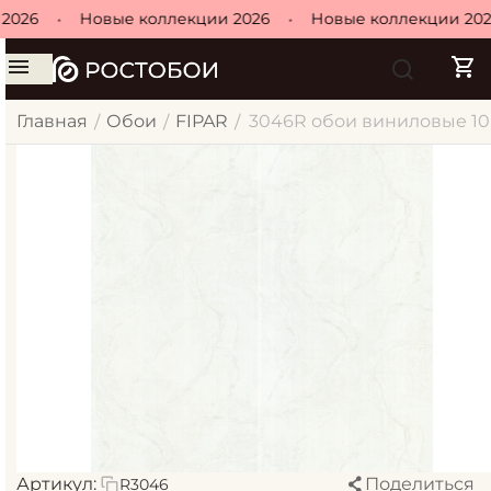
026
•
Новые коллекции 2026
•
Новые коллекции 2026
Главная
Обои
FIPAR
3046R обои виниловые 10
/
/
/
Артикул:
Поделиться
R3046