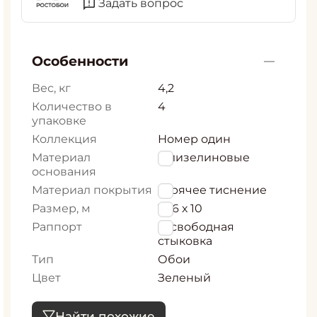
Задать вопрос
Особенности
Вес, кг
4,2
Количество в
4
упаковке
Коллекция
Номер один
Материал
Флизелиновые
основания
Материал покрытия
горячее тиснение
Размер, м
1,06 х 10
Раппорт
0, свободная
стыковка
Тип
Обои
Цвет
Зеленый
Найти похожие