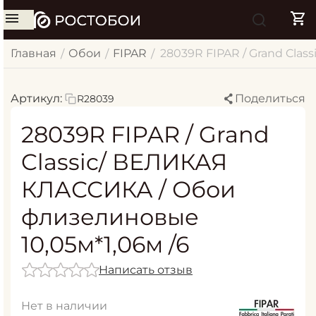
Главная
Обои
FIPAR
28039R FIPAR / Grand Cla
/
/
/
Артикул:
Поделиться
R28039
28039R FIPAR / Grand
Classic/ ВЕЛИКАЯ
КЛАССИКА / Обои
флизелиновые
10,05м*1,06м /6
Написать отзыв
Нет в наличии