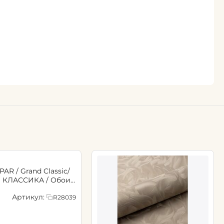
PAR / Grand Classic/
 КЛАССИКА / Обои
овые 10,05м*1,06м /6
Артикул:
R28039