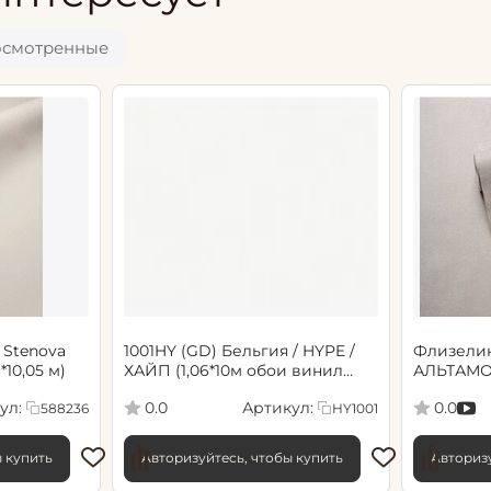
осмотренные
 Stenova
1001HY (GD) Бельгия / HYPE /
Флизели
6*10,05 м)
ХАЙП (1,06*10м обои винил
АЛЬТАМО
флиз) (6)
Сенсори 1
ул:
Артикул:
0.0
0.0
588236
HY1001
ы купить
Авторизуйтесь, чтобы купить
Авторизу