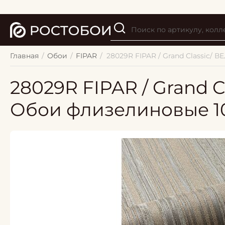
Главная
/
Обои
/
FIPAR
/
28029R FIPAR / Grand Classic/
28029R FIPAR / Grand 
Обои флизелиновые 10