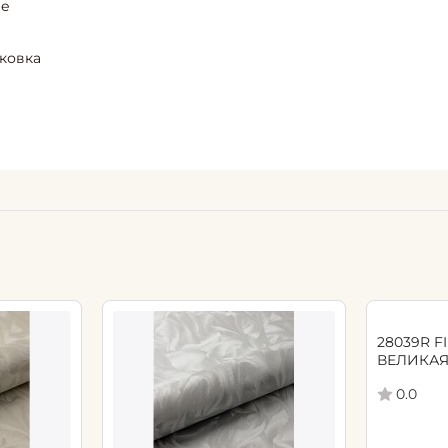
ие
ыковка
28039R FI
ВЕЛИКАЯ
флизелин
0.0