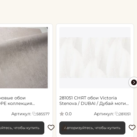
новые обои
281051 СНЯТ обои Victoria
РЕ коллекция
Stenova / DUBAI / Дубай мотив
.06х10.05, арт. 585577
cветло-бежевый
Артикул:
Артикул:
0.0
585577
281051
йтесь, чтобы купить
Авторизуйтесь, чтобы купить