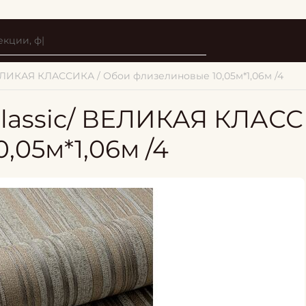
 ВЕЛИКАЯ КЛАССИКА / Обои флизелиновые 10,05м*1,06м /4
Classic/ ВЕЛИКАЯ КЛАСС
,05м*1,06м /4