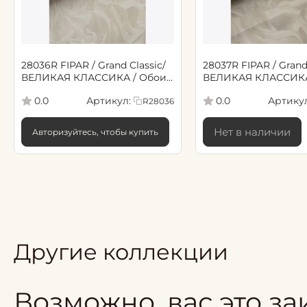
28036R FIPAR / Grand Classic/
28037R FIPAR / Grand 
ВЕЛИКАЯ КЛАССИКА / Обои
ВЕЛИКАЯ КЛАССИКА
флизелиновые 10,05м*1,06м /6
флизелиновые 10,05м
Артикул:
Артикул
0.0
0.0
R28036
Нет в наличии
Авторизуйтесь, чтобы купить
Другие коллекции
Возможно, вас это за