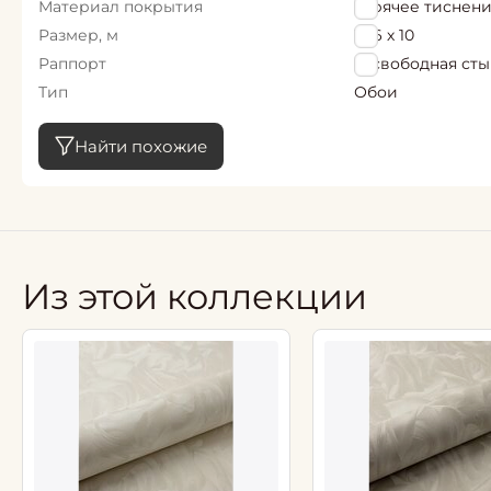
Материал покрытия
горячее тиснен
Размер, м
1,06 х 10
Раппорт
0, свободная ст
Тип
Обои
Найти похожие
Из этой коллекции