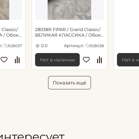
Classic/
28038R FIPAR / Grand Classic/
 / Обои
ВЕЛИКАЯ КЛАССИКА / Обои
*1,06м /6
флизелиновые 10,05м*1,06м /6
:
Артикул:
0.0
R28037
R28038
Нет в наличии
Нет в 
Показать ещё
интересует