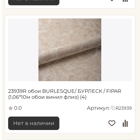
23939R обои BURLESQUE/ БУРЛЕСК / FIPAR
(1,06*10м обои винил флиз) (4)
0.0
Артикул:
R23939
Нет в наличии