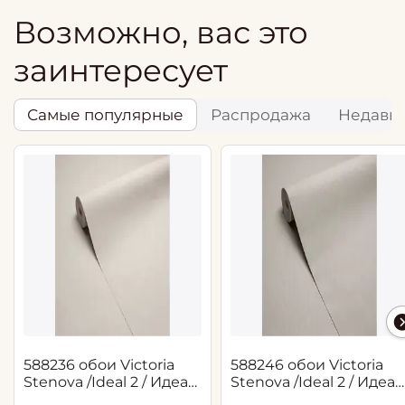
Возможно, вас это
заинтересует
Самые популярные
Распродажа
Недавн
588236 обои Victoria
588246 обои Victoria
Stenova /Ideal 2 / Идеал
Stenova /Ideal 2 / Идеал
2(1,06*10,05 м)
2(1,06*10,05 м)