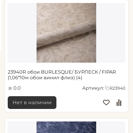
23940R обои BURLESQUE/ БУРЛЕСК / FIPAR
(1,06*10м обои винил флиз) (4)
0.0
Артикул:
R23940
Нет в наличии