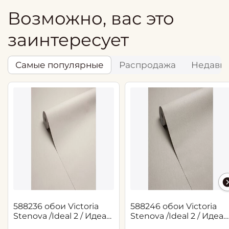
Возможно, вас это
заинтересует
Самые популярные
Распродажа
Недавн
588236 обои Victoria
588246 обои Victoria
Stenova /Ideal 2 / Идеал
Stenova /Ideal 2 / Идеал
2(1,06*10,05 м)
2(1,06*10,05 м)