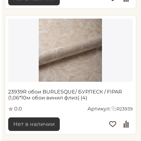
23939R обои BURLESQUE/ БУРЛЕСК / FIPAR
(1,06*10м обои винил флиз) (4)
0.0
Артикул:
R23939
Нет в наличии