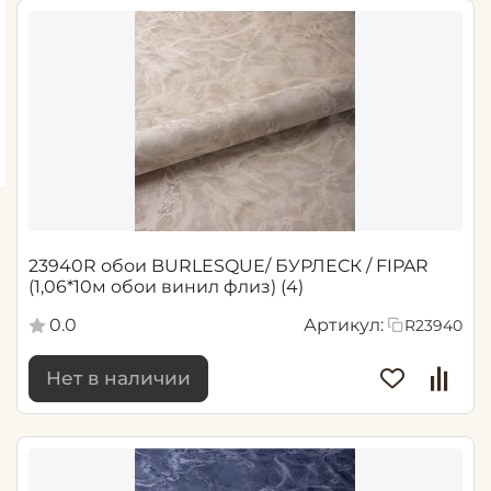
23940R обои BURLESQUE/ БУРЛЕСК / FIPAR
(1,06*10м обои винил флиз) (4)
0.0
Артикул:
R23940
Нет в наличии