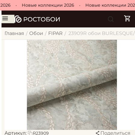
026
•
Новые коллекции 2026
•
Новые коллекции 2026
Главная
Обои
FIPAR
23909R обои BURLESQUE/ Б
/
/
/
Артикул:
Поделиться
R23909