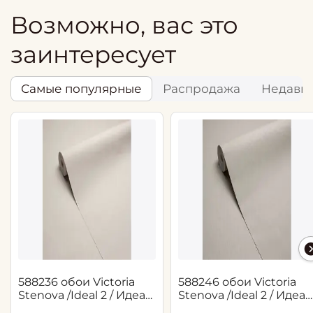
Возможно, вас это
заинтересует
Самые популярные
Распродажа
Недавн
588236 обои Victoria
588246 обои Victoria
Stenova /Ideal 2 / Идеал
Stenova /Ideal 2 / Идеал
2(1,06*10,05 м)
2(1,06*10,05 м)