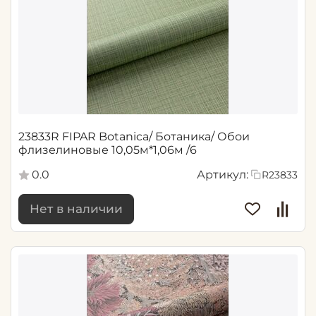
23833R FIPAR Botanica/ Ботаника/ Обои
флизелиновые 10,05м*1,06м /6
0.0
Артикул:
R23833
Нет в наличии