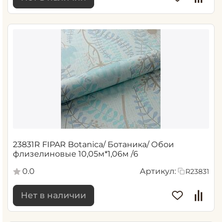
23831R FIPAR Botanica/ Ботаника/ Обои
флизелиновые 10,05м*1,06м /6
0.0
Артикул:
R23831
Нет в наличии