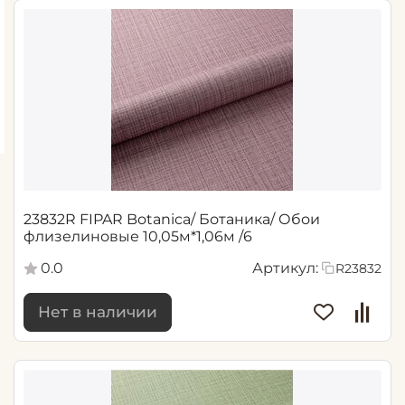
23832R FIPAR Botanica/ Ботаника/ Обои
флизелиновые 10,05м*1,06м /6
0.0
Артикул:
R23832
Нет в наличии