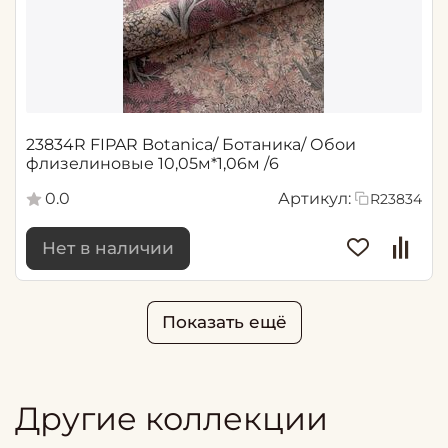
23834R FIPAR Botanica/ Ботаника/ Обои
флизелиновые 10,05м*1,06м /6
0.0
Артикул:
R23834
Нет в наличии
Показать ещё
Другие коллекции