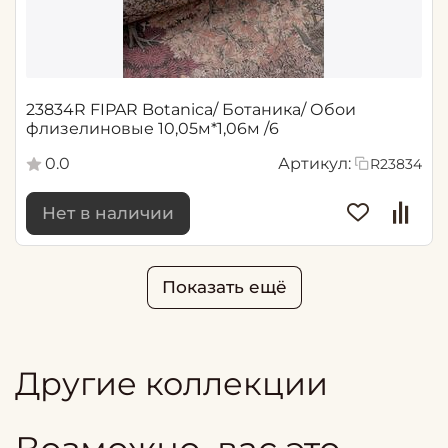
23834R FIPAR Botanica/ Ботаника/ Обои
флизелиновые 10,05м*1,06м /6
0.0
Артикул:
R23834
Нет в наличии
Показать ещё
Другие коллекции