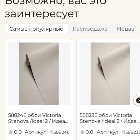
Возможно, вас это
заинтересует
Самые популярные
Распродажа
Недавн
588246 обои Victoria
588236 обои Victoria
Stenova /Ideal 2 / Идеал
Stenova /Ideal 2 / Идеал
2(1,06*10,05 м)
2(1,06*10,05 м)
0.0
Артикул:
0.0
Артикул:
588246
58823