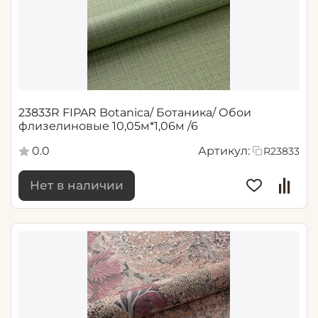
23833R FIPAR Botanica/ Ботаника/ Обои
флизелиновые 10,05м*1,06м /6
0.0
Артикул:
R23833
Нет в наличии