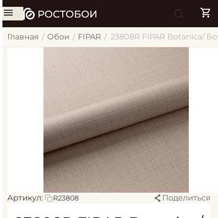
Главная
Обои
FIPAR
23808R FIPAR Botanica/ Б
/
/
/
Артикул:
Поделиться
R23808