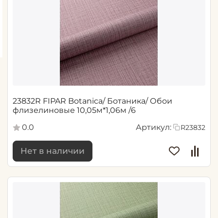
23832R FIPAR Botanica/ Ботаника/ Обои
флизелиновые 10,05м*1,06м /6
0.0
Артикул:
R23832
Нет в наличии