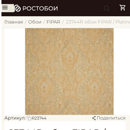
Главная
Обои
FIPAR
23744R обои FIPAR / Platin
/
/
/
Артикул:
Поделиться
R23744