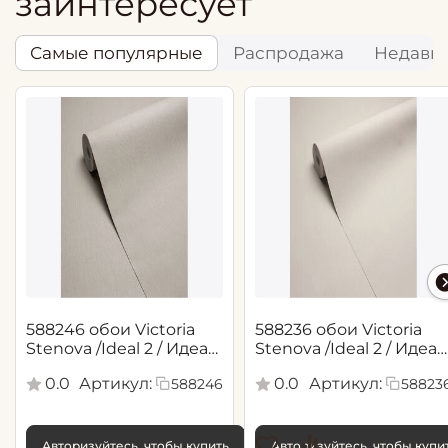
заинтересует
Самые популярные
Распродажа
Недавн
588246 обои Victoria
588236 обои Victoria
Stenova /Ideal 2 / Идеал
Stenova /Ideal 2 / Идеал
2(1,06*10,05 м)
2(1,06*10,05 м)
0.0
Артикул:
0.0
Артикул:
588246
58823
Авторизуйтесь, чтобы купить
Авторизуйтесь, чтобы купи