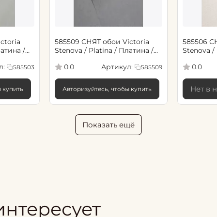
ctoria
585509 СНЯТ обои Victoria
585506 СН
латина /
Stenova / Platina / Платина /
Stenova / 
*10,05 м
Серый 1,06*10,05 м (6)
Бежевый 1
л:
Артикул:
0.0
0.0
585503
585509
Нет в 
ы купить
Авторизуйтесь, чтобы купить
Показать ещё
интересует