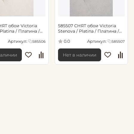
ЯТ обои Victoria
585507 СНЯТ обои Victoria
Platina / Платина /
Stenova / Platina / Платина /
,06*10,05 м (6)
Бежевый 1,06*10,05 м (6)
Артикул:
Артикул:
0.0
585506
585507
наличии
Нет в наличии