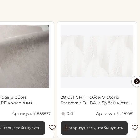
новые обои
281051 СНЯТ обои Victoria
РЕ коллекция
Stenova / DUBAI / Дубай мотив
.06х10.05, арт. 585577
cветло-бежевый
Артикул:
Артикул:
0.0
585577
281051
йтесь, чтобы купить
Авторизуйтесь, чтобы купить