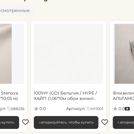
осмотренные
 Stenova
1001HY (GD) Бельгия / HYPE /
Флизели
6*10,05 м)
ХАЙП (1,06*10м обои винил
АЛЬТАМО
флиз) (6)
Сенсори 1
ул:
Артикул:
0.0
0.0
588236
HY1001
ы купить
Авторизуйтесь, чтобы купить
Авторизу