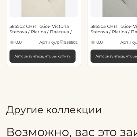
585502 СНЯТ обои Victoria
585503 СНЯТ обои Vi
Stenova / Platina / Платина /
Stenova / Platina / П
Бежевый 1,06*10,05 м (6)
Зеленый, Серый 1,06
Артикул:
Артику
0.0
0.0
585502
(6)
Авторизуйтесь, чтобы купить
Авторизуйтесь, чтоб
Другие коллекции
Возможно, вас это за