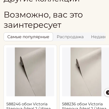
Возможно, вас это
заинтересует
Самые популярные
Распродажа
Недавн
588246 обои Victoria
588236 обои Victoria
Stenova /Ideal 2 / Идеал
Stenova /Ideal 2 / Идеал