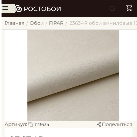
Главная
Обои
FIPAR
23634R обои виниловые 1
/
/
/
Артикул:
Поделиться
R23634