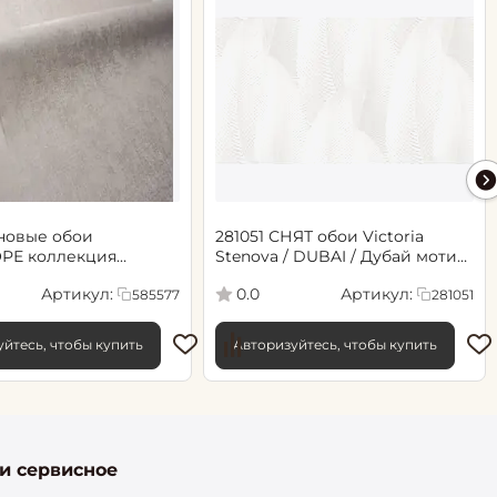
новые обои
281051 СНЯТ обои Victoria
РЕ коллекция
Stenova / DUBAI / Дубай мотив
.06х10.05, арт. 585577
cветло-бежевый
Артикул:
Артикул:
0.0
585577
281051
йтесь, чтобы купить
Авторизуйтесь, чтобы купить
 и сервисное