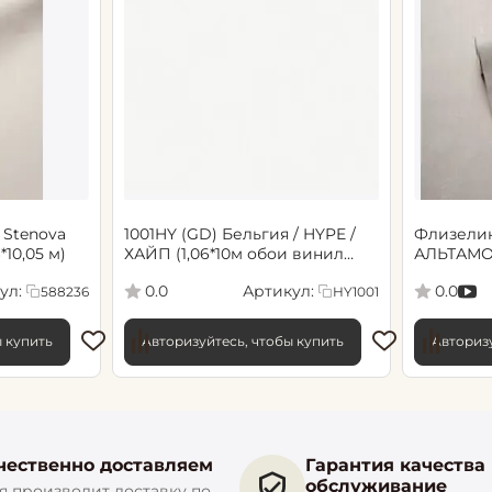
 Stenova
1001HY (GD) Бельгия / HYPE /
Флизели
6*10,05 м)
ХАЙП (1,06*10м обои винил
АЛЬТАМО
флиз) (6)
Сенсори 1
ул:
Артикул:
0.0
0.0
588236
HY1001
ы купить
Авторизуйтесь, чтобы купить
Авторизу
чественно доставляем
Гарантия качества
обслуживание
 производит доставку по