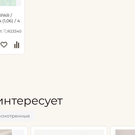
1,06) / 4
:
R23340
интересует
осмотренные