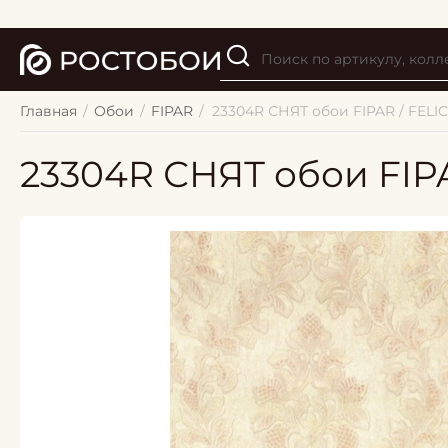
Главная
/
Обои
/
FIPAR
/
23304R СНЯТ обои FIPAR / FELIC
23304R СНЯТ обои FIPA