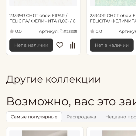
23339R СНЯТ обои FIPAR /
23340R СНЯТ обои FIPAR /
FELICITA/ ФЕЛИЧИТА (1,06) / 6
FELICITA/ ФЕЛИЧИТА (
Артикул:
Артикул
0.0
0.0
R23339
Нет в наличии
Нет в наличии
Другие коллекции
Возможно, вас это за
Самые популярные
Распродажа
Недавно пр