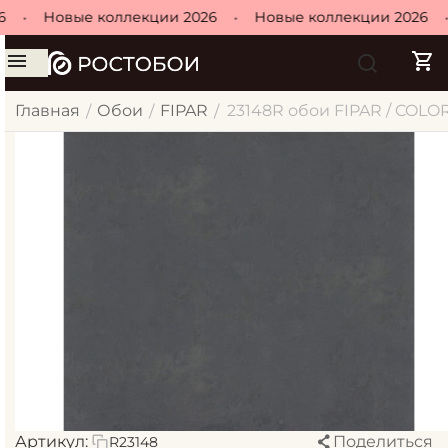
•
Новые коллекции 2026
•
Новые коллекции 2026
•
Главная
Обои
FIPAR
23148R обои FIPAR / COLO
/
/
/
Артикул:
Поделиться
R23148