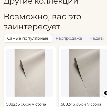
Другие коллекции
Возможно, вас это
заинтересует
Самые популярные
Распродажа
Недавн
588236 обои Victoria
588246 обои Victoria