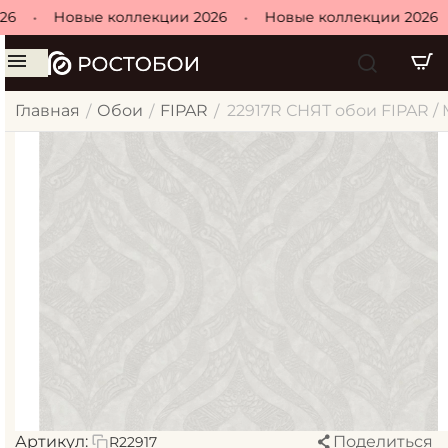
6
•
Новые коллекции 2026
•
Новые коллекции 2026
Главная
Обои
FIPAR
22917R СНЯТ обои FIPAR /
/
/
/
Артикул:
Поделиться
R22917