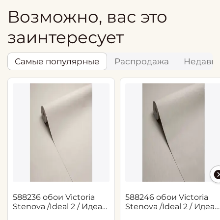
Возможно, вас это
заинтересует
Самые популярные
Распродажа
Недавн
588236 обои Victoria
588246 обои Victoria
Stenova /Ideal 2 / Идеал
Stenova /Ideal 2 / Идеал
2(1,06*10,05 м)
2(1,06*10,05 м)