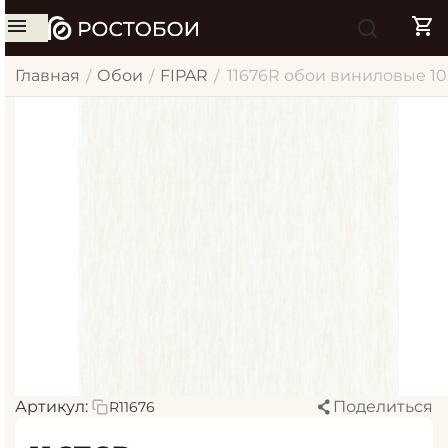
Главная
Обои
FIPAR
11676R обои виниловые 1
/
/
/
Артикул:
Поделиться
R11676