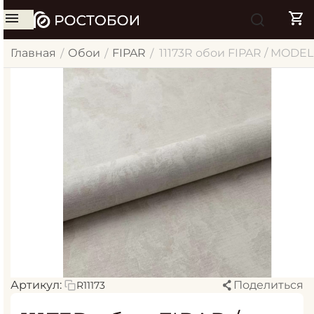
Главная
Обои
FIPAR
11173R обои FIPAR / MODE
/
/
/
Артикул:
Поделиться
R11173