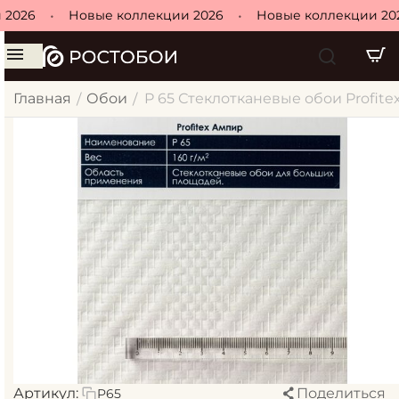
2026
•
Новые коллекции 2026
•
Новые коллекции 202
Главная
Обои
P 65 Стеклотканевые обои Profitex 
/
/
Артикул:
Поделиться
P65