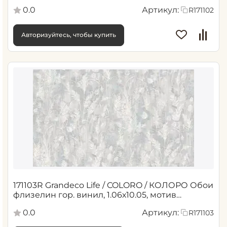
флористика, беж
0.0
Артикул:
R171102
Авторизуйтесь, чтобы купить
171103R Grandeco Life / COLORO / КОЛОРО Обои
флизелин гор. винил, 1.06х10.05, мотив
флористика, сер
0.0
Артикул:
R171103