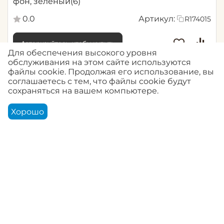
фон, зеленый(6)
0.0
Артикул:
R174015
Авторизуйтесь, чтобы купить
Для обеспечения высокого уровня
обслуживания на этом сайте используются
файлы cookie. Продолжая его использование, вы
соглашаетесь с тем, что файлы cookie будут
сохраняться на вашем компьютере.
Хорошо
Корзина
Аккаунт
Контакты
Меню
Найти
174018R ABSOLUTE / АБСОЛЮТ /Grandeco Life/
фон, коричневый(6)
0.0
Артикул:
R174018