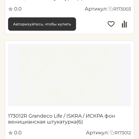
0.0
Артикул:
R173003
Авторизуйтесь, чтобы купить
173012R Grandeco Life / ISKRA / ИСКРА фон
веницианская штукатурка(6)
0.0
Артикул:
R173012