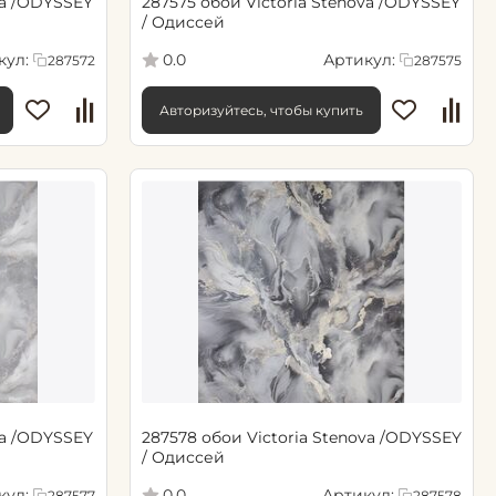
va /ODYSSEY
287575 обои Victoria Stenova /ODYSSEY
/ Одиссей
кул:
Артикул:
0.0
287572
287575
Авторизуйтесь, чтобы купить
va /ODYSSEY
287578 обои Victoria Stenova /ODYSSEY
/ Одиссей
кул:
Артикул:
0.0
287577
287578