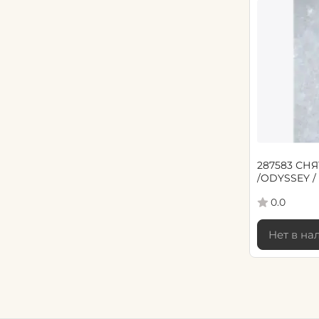
287583 СНЯТ
/ODYSSEY /
0.0
Нет в на