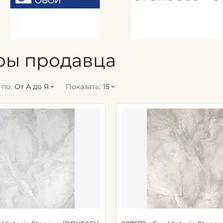
ры продавца
по:
От А до Я
Показать:
15