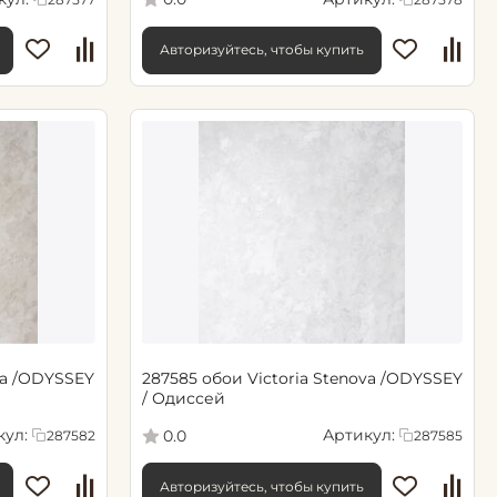
Авторизуйтесь, чтобы купить
va /ODYSSEY
287585 обои Victoria Stenova /ODYSSEY
/ Одиссей
кул:
Артикул:
0.0
287582
287585
Авторизуйтесь, чтобы купить