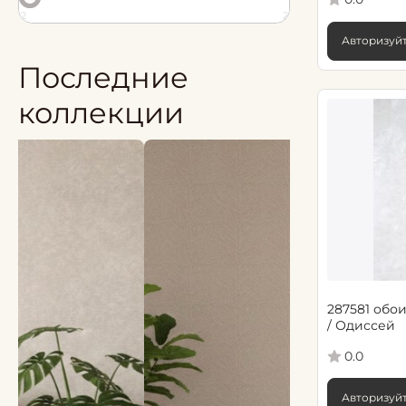
2
2
Авторизуйт
Последние
коллекции
287581 обои
/ Одиссей
0.0
Авторизуйт