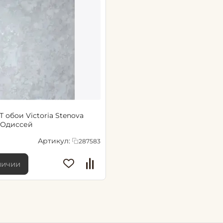
 обои Victoria Stenova
 Одиссей
Артикул:
287583
личии