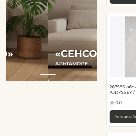
«СЕНСОРИ»
АЛЬТАМОРЕ
287586 обои
/ODYSSEY /
0.0
Авторизуйт