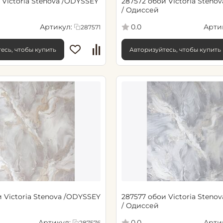
 Victoria Stenova /ODYSSEY
287572 обои Victoria Steno
/ Одиссей
Артикул:
Арти
0.0
287571
есь, чтобы купить
Авторизуйтесь, чтобы купить
 Victoria Stenova /ODYSSEY
287577 обои Victoria Steno
/ Одиссей
Артикул:
Арти
0.0
287576