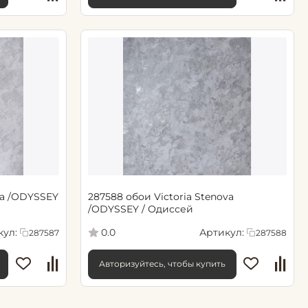
va /ODYSSEY
287588 обои Victoria Stenova
/ODYSSEY / Одиссей
кул:
Артикул:
0.0
287587
287588
Авторизуйтесь, чтобы купить