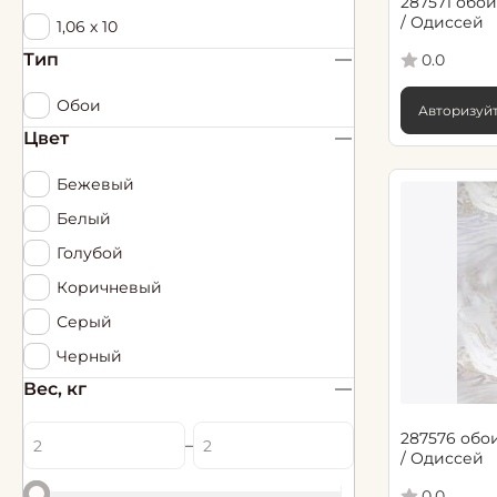
287571 обои
/ Одиссей
1,06 х 10
Тип
0.0
Обои
Авторизуйт
Цвет
Бежевый
Белый
Голубой
Коричневый
Серый
Черный
Вес, кг
287576 обои
–
/ Одиссей
0.0