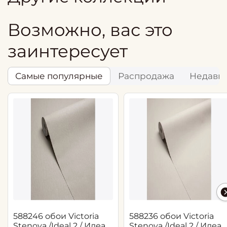
Возможно, вас это
заинтересует
Самые популярные
Распродажа
Недавн
588246 обои Victoria
588236 обои Victoria
Stenova /Ideal 2 / Идеал
Stenova /Ideal 2 / Идеал