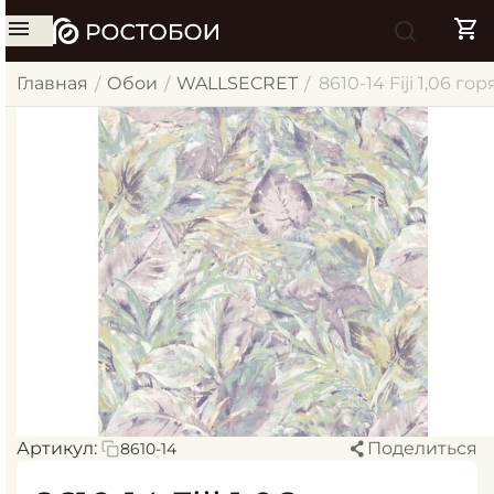
Главная
Обои
WALLSECRET
8610-14 Fiji 1,06 го
/
/
/
Артикул:
Поделиться
8610-14