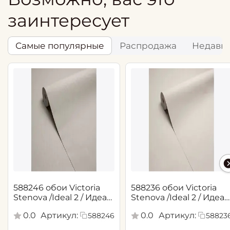
заинтересует
Самые популярные
Распродажа
Недавн
588246 обои Victoria
588236 обои Victoria
Stenova /Ideal 2 / Идеал
Stenova /Ideal 2 / Идеал
2(1,06*10,05 м)
2(1,06*10,05 м)
0.0
Артикул:
0.0
Артикул:
588246
58823